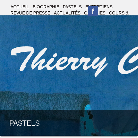
ACCUEIL
BIOGRAPHIE
PASTELS
ENTRETIENS
REVUE DE PRESSE
ACTUALITÉS
GALERIES
COURS &
STAGES
CONTACT
PASTELS