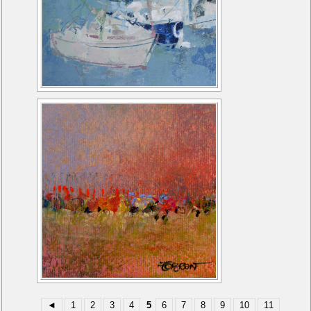
◄
1
2
3
4
5
6
7
8
9
10
11