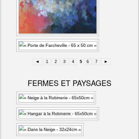
◄
1
2
3
4
5
6
7
►
FERMES ET PAYSAGES