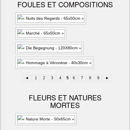
FOULES ET COMPOSITIONS
◄
1
2
3
4
5
6
7
8
9
►
FLEURS ET NATURES
MORTES