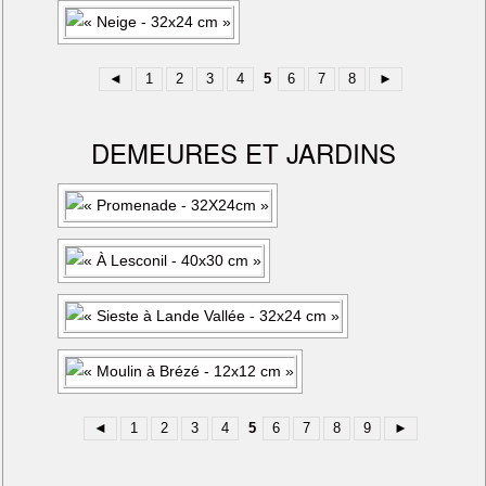
◄
1
2
3
4
5
6
7
8
►
DEMEURES ET JARDINS
◄
1
2
3
4
5
6
7
8
9
►